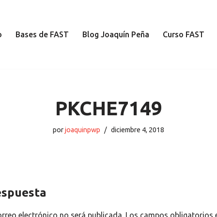
o
Bases de FAST
Blog Joaquín Peña
Curso FAST
PKCHE7149
por
joaquinpwp
diciembre 4, 2018
espuesta
orreo electrónico no será publicada.
Los campos obligatorios