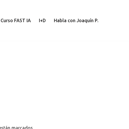
Curso FAST IA
I+D
Habla con Joaquín P.
 están marcados