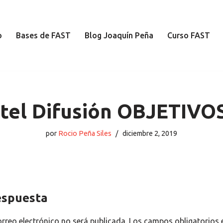
o
Bases de FAST
Blog Joaquín Peña
Curso FAST
tel Difusión OBJETIVO
por
Rocio Peña Siles
diciembre 2, 2019
espuesta
orreo electrónico no será publicada.
Los campos obligatorios