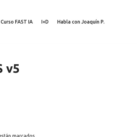
Curso FAST IA
I+D
Habla con Joaquín P.
S v5
 están marcados