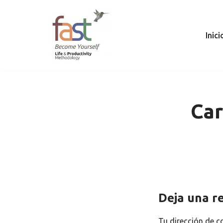
Saltar
Inici
al
contenido
Car
Deja una r
Tu dirección de c